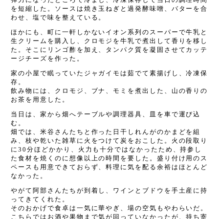
を短縮した。ソースは焼き玉ねぎと過発酵味噌、バターを合
わせ、塩で味を整えている。
ほかにも、町に一軒しかないイオン系列のスーパーで牛乳と
生クリームを購入し、クロモジを牛乳で煮出して香りを移し
た。そこにリンゴ酢を加え、タンパク質を凝固させてカッテ
ージチーズを作った。
家の小屋で眠っていたジャガイモは茹でて素揚げし、冷凍保
存。
飲み物には、クロモジ、ブナ、モミを煮出した、山の香りの
お茶を用意した。
当日は、家から畑へテーブルや調理器具、皿を車で運び込
む。
畑では、米谷さんたちと作った日干しれんがのかまどを組
み、枝や乾いた雑草に火をつけて炭をおこした。火の段取り
に
30
分ほどかかり、火力も十分ではなかったため、持参し
た食材を焼くのに想像以上の時間を要した。盛り付け用のス
ペースも用意できておらず、料理に気を配る余裕はほとんど
なかった。
やがて阿部さんたちが到着し、ワインとブドウを手土産に持
ってきてくれた。
そのおかげで食卓は一気に華やぎ、場の空気もやわらいだ。
こちらではお酒や果物まで気が回っていなかったが、持ち寄