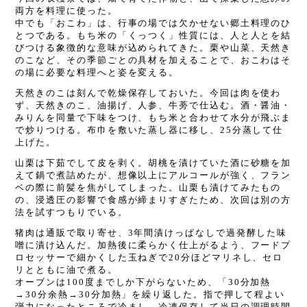
両方を料理に使った。
中でも「おこわ」は、行事の場では欠かせない郷土料理のひ
とつである。もち米の「くっつく」性質には、人と人とを結
びつける象徴的な意味が込められてきた。栗や山菜、天然き
のこなど、その季節ごとの具材を加えることで、おこわはそ
の場に必要な料理へと姿を変える。
天然きのこは刻んで乾燥保存しておいた。今回は肉を使わ
ず、天然きのこ、油揚げ、人参、牛蒡で仕込む。酒・醤油・
みりんを同量で下味をつけ、もち米と合わせて水分が飛ぶま
で炒りつける。布巾を敷いた蒸し器に移し、
25
分蒸して仕
上げた。
山栗は下茹でして皮を剥く。胡桃を漬けていた酒に砂糖を加
えて鍋で煮詰めたが、想像以上にアルコールが強く、フラン
ベの際に前髪を焦がしてしまった。山栗も漬けてみたもの
の、浸透圧の影響で食感が締まりすぎたため、次回は別の方
法を試すつもりでいる。
猪肉は通販で取り寄せ、
3
年間漬けっぱなしで過発酵した味
噌に漬け込んだ。加熱後に柔らかく仕上がるよう、フードプ
ロセッサーで細かくした玉ねぎで
20
分ほどマリネし、セロ
リとともに油で煮る。
オーブンは
100
度までしか下がらないため、「
30
分加熱
→
30
分余熱→
30
分加熱」を繰り返した。指で押して程よい
弾力になったところで冷まし、冷凍保存して当日の調理時間