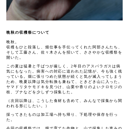
晩秋の収穫祭について
晩秋。
収穫もひと段落し、畑仕事を手伝ってくれた阿部さんたち、
そして工藤さん、佐々木さんを招いて、ささやかな収穫祭を
開いた。
この夏は猛暑と干ばつが厳しく、
2
年目のアスパラガスは病
気にもなった。病害への対応に追われた記憶が、今も強く残
っている。畑に張りつめた状態が続くと気が滅入ってしまう
ため、晩夏以降は気分転換も兼ねて、ときどき山に入った。
ヤマドリタケモドキを見つけ、山栗や香りのよいクロモジの
枝、ブナなどを少しずつ採集した。
（次回以降は、こうした食材も含めて、みんなで採集から関
われる形にしたい。）
採ってきたものは加工場へ持ち帰り、下処理や保存を行っ
た。
今回の収穫祭では、畑で育てた作物と、山で採集した恵みの