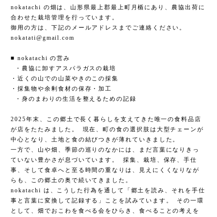
nokatachi の畑は、山形県最上郡最上町月楯にあり、農協出荷に
合わせた栽培管理を行っています。
御用の方は、下記のメールアドレスまでご連絡ください。
nokatati@gmail.com
■ nokatachi の営み
・農協に卸すアスパラガスの栽培
・近くの山での山菜やきのこの採集
・採集物や余剰食材の保存・加工
・身のまわりの生活を整えるための記録
2025年末、この郷土で長く暮らしを支えてきた唯一の食料品店
が店をたたみました。 現在、町の食の選択肢は大型チェーンが
中心となり、土地と食の結びつきが薄れていきました。
一方で、山や畑、季節の巡りのなかには、まだ言葉になりきっ
ていない豊かさが息づいています。 採集、栽培、保存、手仕
事、そして食卓へと至る時間の重なりは、見えにくくなりなが
らも、この郷土の奥で続いてきました。
nokatachi は、こうした行為を通して「郷土を読み、それを手仕
事と言葉に変換して記録する」ことを試みています。 その一環
として、畑でおこわを食べる会をひらき、食べることの考えを