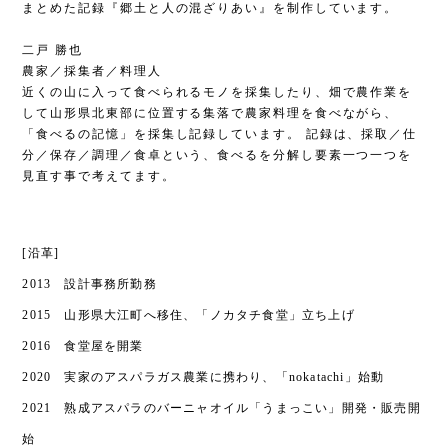
まとめた記録『郷土と人の混ざりあい』を制作しています。
二戸 勝也
農家／採集者／料理人
近くの山に入って食べられるモノを採集したり、畑で農作業を
して山形県北東部に位置する集落で農家料理を食べながら、
「食べるの記憶」を採集し記録しています。 記録は、採取／仕
分／保存／調理／食卓という、食べるを分解し要素一つ一つを
見直す事で考えてます。
[沿革]
2013 設計事務所勤務
2015 山形県大江町へ移住、「ノカタチ食堂」立ち上げ
2016 食堂屋を開業
2020 実家のアスパラガス農業に携わり、「nokatachi」始動
2021 熟成アスパラのバーニャオイル「うまっこい」開発・販売開
始